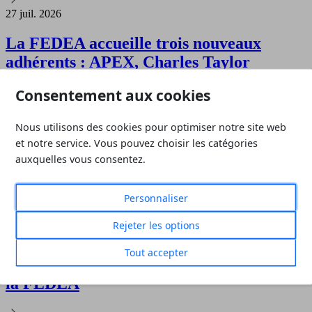
27 juil. 2026
La FEDEA accueille trois nouveaux
adhérents : APEX, Charles Taylor
Adjusting et ETICA GROUPE
Consentement aux cookies
23 juil. 2026
Nous utilisons des cookies pour optimiser notre site web
et notre service. Vous pouvez choisir les catégories
La FEDEA accueille Synaegis, son 17ᵉ
auxquelles vous consentez.
adhérent
Personnaliser
24 juin 2026
Rejeter les options
Alain Cassagnabère nommé
Tout accepter
vice‑président de la Chambre Métier de
la FEDEA