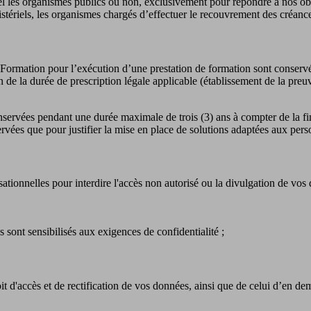
el les organismes publics ou non, exclusivement pour répondre à nos obl
ministériels, les organismes chargés d’effectuer le recouvrement des cré
Formation pour l’exécution d’une prestation de formation sont conservée
n de la durée de prescription légale applicable (établissement de la preuve
nservées pendant une durée maximale de trois (3) ans à compter de la fi
onservées que pour justifier la mise en place de solutions adaptées aux 
ionnelles pour interdire l'accès non autorisé ou la divulgation de vos 
sont sensibilisés aux exigences de confidentialité ;
d'accès et de rectification de vos données, ainsi que de celui d’en dem