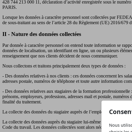
428 744 213 000 11, déclaration d’activité enregistrée sous le numéro
PARIS.
Lorsque les données à caractère personnel sont collectées par FEDEA C
de sous-traitant au sens de l’article 28 du Règlement (UE) 2016/679 du
II - Nature des données collectées
Par donnée à caractère personnel on entend toute information se rappor
données de localisation, un identifiant en ligne, un ou plusieurs éléme
renseignement que nos clients décident de nous communiquer.
Nous collectons et traitons principalement deux types de données :
- Des données relatives à nos clients : ces données concernent les sal
adresses postale, numéros de téléphone et toute autre information comm
- Des données relatives aux stagiaires de la formation professionnelle 
prénoms, employeurs, professions, adresses mail et postale, numéros d
finalité du traitement.
Consen
La collecte des données du stagiaire auprès de l’employeur répond à l’
La collecte des données auprès du stagiaire lui-même répond à l’obliga
Nous utilis
Code du travail. Les données collectées sont alors nécessaires à la réal