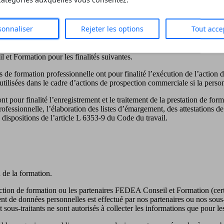
 catégories auxquelles vous consentez.
EA Conseil et Formation peut collecter des informations sur d’éventuell
sonnaliser
Rejeter les options
Tout acce
es personnelles
 et Formation pour les finalités suivantes.
ns de formation professionnelle ont pour finalité l’exécution de l’action
re utilisées dans le cadre d’actions de prospection commerciale si la pers
t pour finalité l’enregistrement et le traitement de la prestation de form
ofessionnelle, l’élaboration des listes d’émargement, des attestations d
 dispositions de l’article L 6353-9 du Code du travail.
 de la formation.
 l’action de formation ou les partenaires FEDEA Conseil et Formation (c
e données personnelles est effectué par nos partenaires ou nos sous-trai
et sous-traitants ne sont autorisés à collecter les informations que pour le