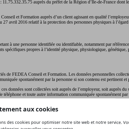
 : 11.75.332.35.75 auprès du préfet de la Région d’Île-de-France dont l
onseil et Formation auprès d’un client agissant en qualité l’employeur
 27 avril 2016 relatif à la protection des personnes physiques à l’égard
tant à une personne identifiée ou identifiable, notamment par référence 
nts spécifiques propres à l’identité physique, physiologique, génétique, 
ariés de FEDEA Conseil et Formation. Les données personnelles collectée
uniquée spontanément par la personne si son contenu est pertinent et pr
: ces données sont collectées soit auprès de l’employeur, soit auprès du 
e téléphone et toute autre information communiquée spontanément par la 
tement aux cookies
obligation légale de formation des employeurs vis-à-vis de leurs salarié
tion légale visée au paragraphe précédent ou à l’exécution d’une action
ons des cookies pour optimiser notre site web et notre service. V
isation de l’action de formation.