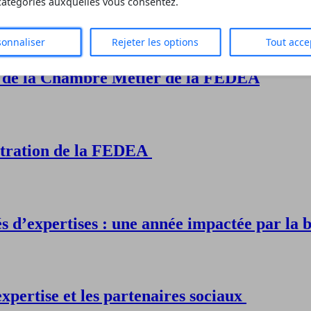
 catégories auxquelles vous consentez.
érent
sonnaliser
Rejeter les options
Tout acce
t de la Chambre Métier de la FEDEA
tration de la FEDEA
s d’expertises : une année impactée par la
xpertise et les partenaires sociaux