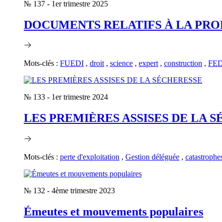
№ 137
-
1er trimestre 2025
DOCUMENTS RELATIFS À LA PROPRIÉT
Mots-clés :
FUEDI
,
droit
,
science
,
expert
,
construction
,
FE
№ 133
-
1er trimestre 2024
LES PREMIÈRES ASSISES DE LA 
Mots-clés :
perte d'exploitation
,
Gestion déléguée
,
catastrophes
№ 132
-
4ème trimestre 2023
Émeutes et mouvements populaires