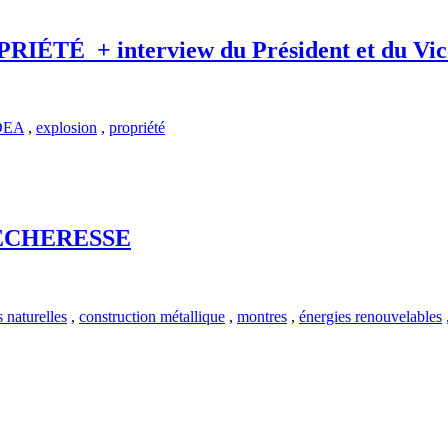
É + interview du Président et du Vice
DEA
,
explosion
,
propriété
SÉCHERESSE
 naturelles
,
construction métallique
,
montres
,
énergies renouvelables