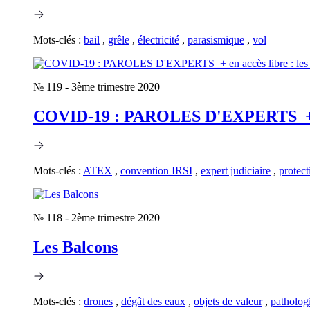
Mots-clés :
bail
,
grêle
,
électricité
,
parasismique
,
vol
№ 119
-
3ème trimestre 2020
COVID-19 : PAROLES D'EXPERTS + en ac
Mots-clés :
ATEX
,
convention IRSI
,
expert judiciaire
,
protect
№ 118
-
2ème trimestre 2020
Les Balcons
Mots-clés :
drones
,
dégât des eaux
,
objets de valeur
,
patholog