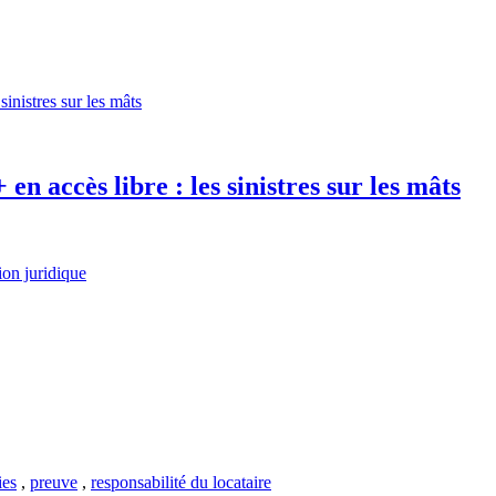
cès libre : les sinistres sur les mâts
ion juridique
ies
,
preuve
,
responsabilité du locataire